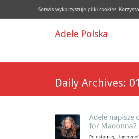
Serwis wykorzystuje pliki cookies. Korzyst
Adele Polska
Daily Archives:
0
Adele napisze
for Madonna?
Po ostatniej, „taneczne