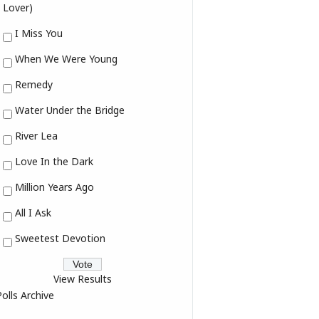
Lover)
I Miss You
When We Were Young
Remedy
Water Under the Bridge
River Lea
Love In the Dark
Million Years Ago
All I Ask
Sweetest Devotion
View Results
Polls Archive