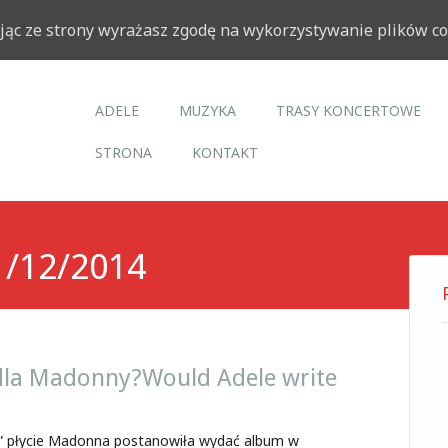
ając ze strony wyrażasz zgodę na wykorzystywanie plików c
Main menu
Skip to content
ADELE
MUZYKA
TRASY KONCERTOWE
STRONA
KONTAKT
1/12/2014
 dla Madonny?
Would Adele write
j” płycie Madonna postanowiła wydać album w