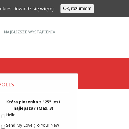
ookies.
dowiedz się więcej.
Ok, rozumiem
NAJBLIŻSZE WYSTĄPIENIA
POLLS
Która piosenka z "25" jest
najlepsza? (Max. 3)
Hello
Send My Love (To Your New