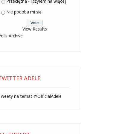
Przeciętna - liczyłem na więcej
Nie podoba mi się.
View Results
Polls Archive
TWITTER ADELE
Tweety na temat @OfficialAdele