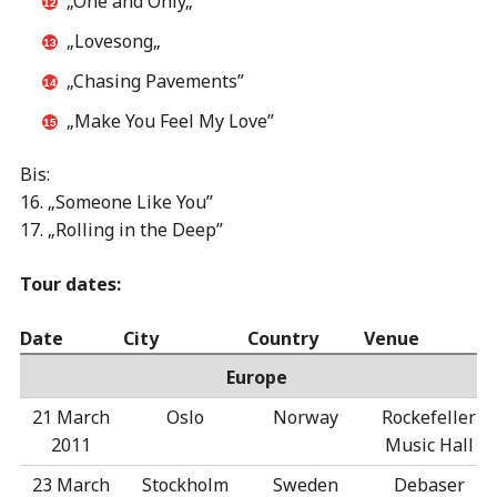
„
One and Only
„
„
Lovesong
„
„Chasing Pavements”
„Make You Feel My Love”
Bis:
16. „Someone Like You”
17. „Rolling in the Deep”
Tour dates:
Date
City
Country
Venue
Europe
21 March
Oslo
Norway
Rockefeller
2011
Music Hall
23 March
Stockholm
Sweden
Debaser