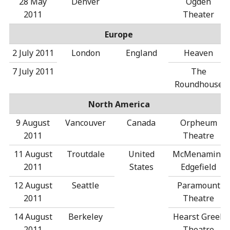
28 May
Denver
Ogden
2011
Theater
Europe
2 July 2011
London
England
Heaven
7 July 2011
The
Roundhouse
North America
9 August
Vancouver
Canada
Orpheum
2011
Theatre
11 August
Troutdale
United
McMenamins
2011
States
Edgefield
12 August
Seattle
Paramount
2011
Theatre
14 August
Berkeley
Hearst Greek
2011
Theatre