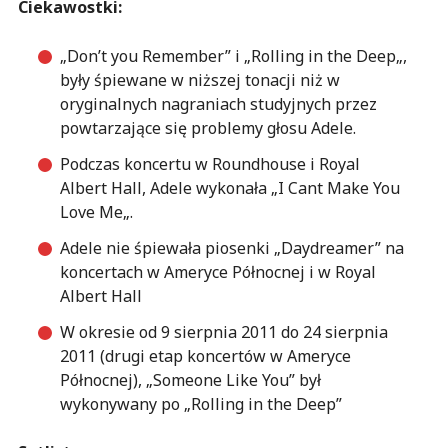
Ciekawostki:
„
Don’t you Remember
” i „
Rolling in
the Deep
„,
były
śpiewane w
niższej
tonacji
niż
w
oryginalnych nagraniach
studyjnych
przez
powtarzające się problemy
głosu
Adele
.
Podczas
koncertu w
Roundhouse
i Royal
Albert Hall
,
Adele
wykonała „
I Cant
Make You
Love Me
„.
Adele nie śpiewała piosenki „Daydreamer” na
koncertach w Ameryce Północnej i w Royal
Albert Hall
W okresie od 9 sierpnia 2011 do 24 sierpnia
2011 (drugi etap koncertów w Ameryce
Północnej), „Someone Like You” był
wykonywany po „Rolling in the Deep”