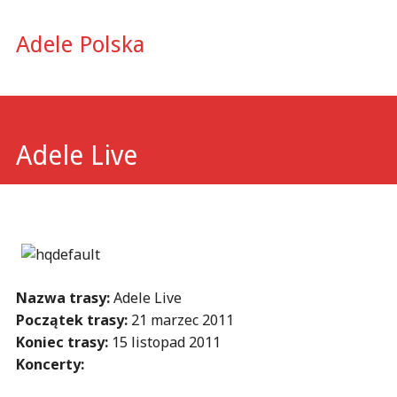
Main
Skip to content
Adele Polska
dowiedz się więcej.
Ok, rozumiem
menu
Adele Live
Nazwa trasy:
Adele Live
Początek trasy:
21 marzec 2011
Koniec trasy:
15 listopad 2011
Koncerty: