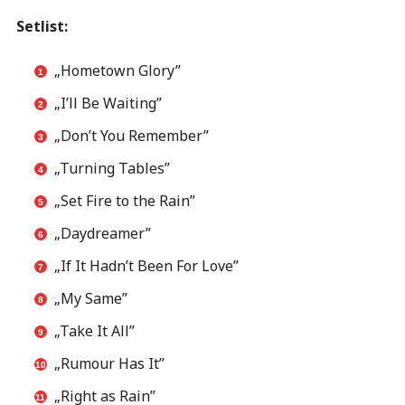
Setlist:
„Hometown Glory”
„I’ll Be Waiting”
„Don’t You Remember”
„Turning Tables”
„Set Fire to the Rain”
„Daydreamer”
„If It Hadn’t Been For Love”
„My Same”
„Take It All”
„Rumour Has It”
„Right as Rain”