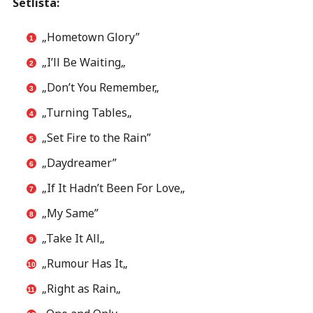
Setlista:
„Hometown Glory”
„
I’ll Be Waiting
„
„
Don’t You Remember
„
„
Turning Tables
„
„Set Fire to the Rain”
„Daydreamer”
„
If It Hadn’t Been For Love
„
„My Same”
„
Take It All
„
„
Rumour Has It
„
„
Right as Rain
„