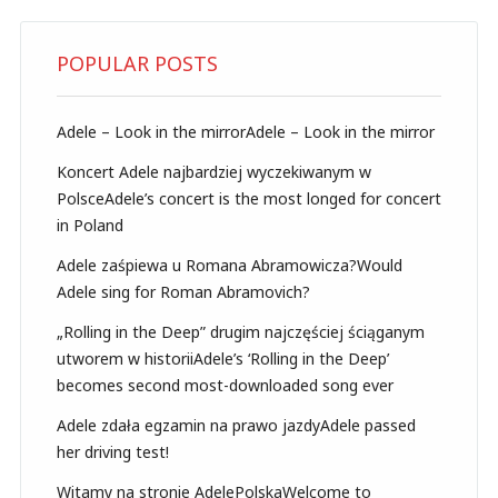
POPULAR POSTS
Adele – Look in the mirror
Adele – Look in the mirror
Koncert Adele najbardziej wyczekiwanym w
Polsce
Adele’s concert is the most longed for concert
in Poland
Adele zaśpiewa u Romana Abramowicza?
Would
Adele sing for Roman Abramovich?
„Rolling in the Deep” drugim najczęściej ściąganym
utworem w historii
Adele’s ‘Rolling in the Deep’
becomes second most-downloaded song ever
Adele zdała egzamin na prawo jazdy
Adele passed
her driving test!
Witamy na stronie AdelePolska
Welcome to