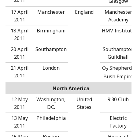
2011
Glasgow
17 April
Manchester
England
Manchester
2011
Academy
18 April
Birmingham
HMV Institute
2011
20 April
Southampton
Southampton
2011
Guildhall
21 April
London
O
Shepherds
2
2011
Bush Empire
North America
12 May
Washington,
United
9:30 Club
2011
D.C.
States
13 May
Philadelphia
Electric
2011
Factory
15 May
Boston
House of