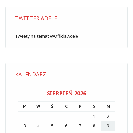
TWITTER ADELE
Tweety na temat @OfficialAdele
KALENDARZ
SIERPIEŃ 2026
P
W
Ś
C
P
S
N
1
2
3
4
5
6
7
8
9